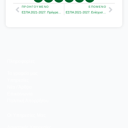
Prev
Next
ΠΡΟΗΓΟΎΜΕΝΟ
ΕΠΌΜΕΝΟ
ΕΣΠΑ 2021-2027: Πρόγραμμα νέας επιχειρηματικότητας
ΕΣΠΑ 2021-2027: Ενίσχυση της Ίδρυσης και Λειτουργίας νέων Μικρομεσαίων Επιχειρήσεων
Πληροφορίες
Το γραφείο μας
Υπηρεσίες
Νέα / Άρθρα
Επικοινωνία
Πολιτική Απορρήτου
Οι Υπηρεσίες Μας
Λογιστικές Υπηρεσίες